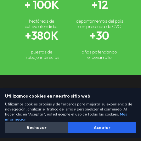
+
100
K
+
12
hectáreas de
departamentos del país
cultivo atendidas
con presencia de CVC
+
380
K
+
30
puestos de
años potenciando
trabajo indirectos
el desarrollo
Actividades en
Utilizamos cookies en nuestro sitio web
nuestras zonas
Utilizamos cookies propias y de terceros para mejorar su experiencia de
navegación, analizar el tráfico del sitio y personalizar el contenido. Al
hacer clic en "Aceptar", usted acepta el uso de todas las cookies.
Más
de concesión
información
Rechazar
Aceptar